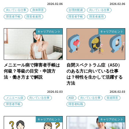
2026.02.06
2026.02.06
向いている仕事
身体障害
合理的配慮
向いている仕事
障害者手帳
障害者雇用
障害者手帳
障害者雇用
キャリアのヒント
キャリアのヒント
メニエール病で障害者手帳は
自閉スペクトラム症（ASD）
何級？等級の目安・申請方
のある方に向いている仕事
法・働き方まで解説
は？特性を生かして活躍する
方法
2026.02.03
2026.02.03
メニエール病
向いている仕事
ASD
向いている仕事
発達障害
障害者手帳
障害者転職
キャリアのヒント
キャリアのヒント