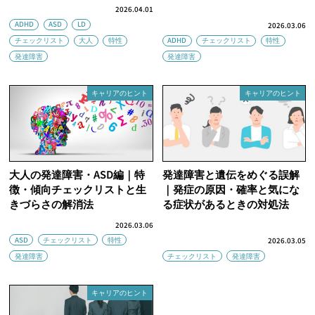
2026.04.01
ADHD
ASD
LD
2026.03.06
チェックリスト
大人
特性
ADHD
チェックリスト
特性
発達障害
発達障害
キャリアのヒント
キャリアのヒント
大人の発達障害・ASD編｜特
発達障害と遺伝をめぐる誤解
徴・傾向チェックリストと生
｜発症の原因・確率と気にな
きづらさの解消法
る症状があるときの対処法
2026.03.06
ASD
チェックリスト
特性
2026.03.05
発達障害
チェックリスト
発達障害
キャリアのヒント