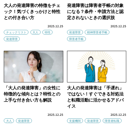
大人の発達障害の特徴をチェ
発達障害は障害者手帳の対象
ック！気づくきっかけと特性
になる？条件・申請方法と認
との付き合い方
定されないときの選択肢
2025.12.25
2025.12.25
チェックリスト
大人
特性
発達障害
精神障害者手帳
発達障害
障害者手帳
「大人の発達障害」の女性に
大人の発達障害は「手遅れ」
特徴的な傾向とは？特性との
ではない！すぐできる対処法
上手な付き合い方も解説
と転職活動に活かせるアドバ
イス
2025.12.25
2025.12.25
大人
発達障害
支援機関
発達障害
障害者転職