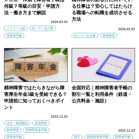
何級？等級の目安・申請方
る仕事は？安心してはたらけ
法・働き方まで解説
る職場への転職を成功させる
方法
2026.02.03
メニエール病
向いている仕事
2026.02.03
障害者手帳
向いている仕事
精神障害
精神障害ではたらきながら障
全国対応｜精神障害者手帳の
害厚生年金3級を受給できる？
割引一覧と利用条件（鉄道・
申請前に知っておくべきポイ
公共料金・施設）
ント
2025.12.25
法令・制度解説
発達障害
精神障害
精神障害者手帳
2025.12.25
障害者手帳
割引
精神障害者手帳
障害者手帳