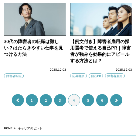
30代の障害者の転職は難し
【例文付き】障害者雇用の採
い？はたらきやすい仕事を見
用選考で使える自己PR｜障害
つける方法
者が強みを効果的にアピール
する方法とは？
2025.12.03
2025.12.03
障害者転職
応募書類
自己PR
障害者雇用
1
2
3
4
5
6
HOME
キャリアのヒント