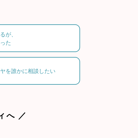
るが、
った
ヤを誰かに相談したい
ィへ ／